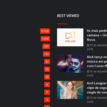
BEST VIEWED
As mais pedi
6.038
semana – Or
1.008
Nova
10 de dezemb
285
2018
142
Alok lança n
música em pa
81
com Conor M
56
15 de dezemb
2018
39
Avril Lavigne
6
clipe de seg
single do no
6
13 de dezemb
4
2018