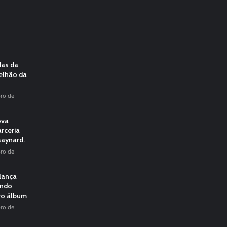
das da
elhão da
ro de
ova
rceria
aynard.
ro de
 lança
undo
vo álbum
ro de