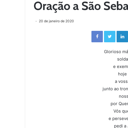
Oração a São Seba
20 de janeiro de 2020
Facebook
Twitter
Glorioso má
solda
e exemp
hoje
a voss
junto ao tro
noss
por Quem
Vós que
e perseve
pedi a