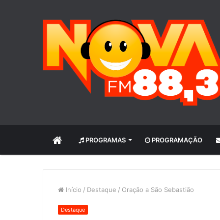
INÍCIO
PROGRAMAS
PROGRAMAÇÃO
Início
/
Destaque
/
Oração a São Sebastião
Destaque