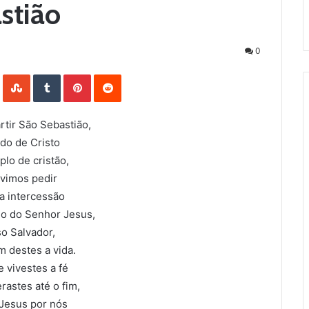
stião
0
LinkedIn
StumbleUpon
Tumblr
Pinterest
Reddit
rtir São Sebastião,
do de Cristo
lo de cristão,
 vimos pedir
a intercessão
no do Senhor Jesus,
o Salvador,
 destes a vida.
 vivestes a fé
rastes até o fim,
 Jesus por nós