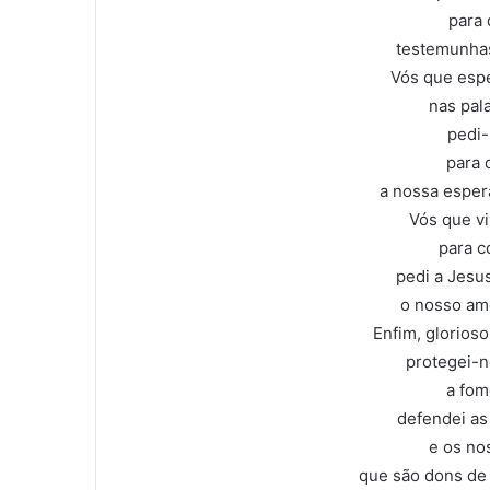
para
testemunha
Vós que esp
nas pal
pedi-
para 
a nossa esper
Vós que vi
para c
pedi a Jesu
o nosso am
Enfim, glorioso
protegei-n
a fom
defendei as
e os no
que são dons de