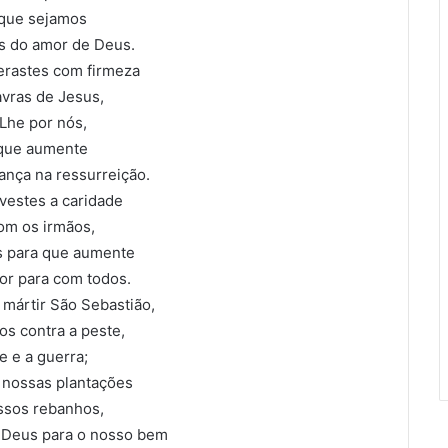
 que sejamos
s do amor de Deus.
erastes com firmeza
avras de Jesus,
Lhe por nós,
que aumente
ança na ressurreição.
vestes a caridade
om os irmãos,
s para que aumente
or para com todos.
 mártir São Sebastião,
os contra a peste,
e e a guerra;
 nossas plantações
ssos rebanhos,
 Deus para o nosso bem