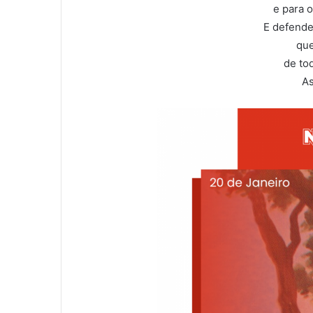
e para 
E defende
que
de to
As