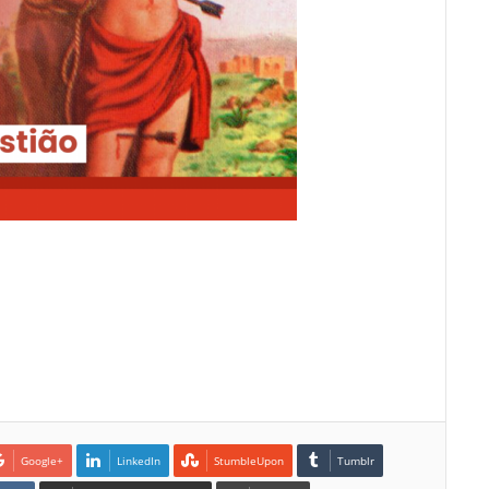
Google+
LinkedIn
StumbleUpon
Tumblr