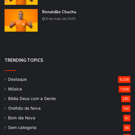
Ronaldão Chuchu
6 de maio de 2025
TRENDING TOPICS
Destaque
6.038
Música
1.008
Bíblia Deus com a Gente
285
Orelhão da Nova
142
Bom dia Nova
81
Sem categoria
56