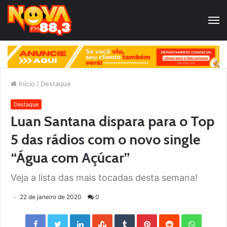
Início
/
Destaque
Destaque
Luan Santana dispara para o Top
5 das rádios com o novo single
“Água com Açúcar”
Veja a lista das mais tocadas desta semana!
22 de janeiro de 2020
0
Facebook
Twitter
LinkedIn
StumbleUpon
Tumblr
Pinterest
Reddit
WhatsApp