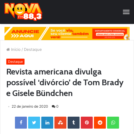
Início
/
Destaque
Destaque
Revista americana divulga
possível ‘divórcio’ de Tom Brady
e Gisele Bündchen
22 de janeiro de 2020
0
Facebook
Twitter
LinkedIn
StumbleUpon
Tumblr
Pinterest
Reddit
WhatsApp