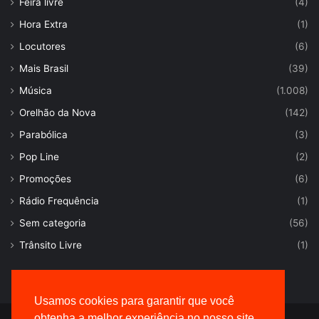
Feira livre
(4)
Hora Extra
(1)
Locutores
(6)
Mais Brasil
(39)
Música
(1.008)
Orelhão da Nova
(142)
Parabólica
(3)
Pop Line
(2)
Promoções
(6)
Rádio Frequência
(1)
Sem categoria
(56)
Trânsito Livre
(1)
Usamos cookies para garantir que você
obtenha a melhor experiência no nosso site.