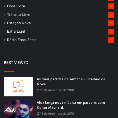
Hora Extra
1
Trânsito Livre
1
Estação Nova
1
Extra Light
1
Rádio Frequência
1
BEST VIEWED
As mais pedidas da semana – Orelhão da
Nova
10 de dezembro de 2018
Alok lança nova música em parceria com
Conor Maynard.
15 de dezembro de 2018