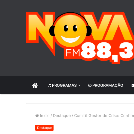
INÍCIO
PROGRAMAS
PROGRAMAÇÃO
Início
/
Destaque
/
Comitê Gestor de Crise: Confir
Destaque