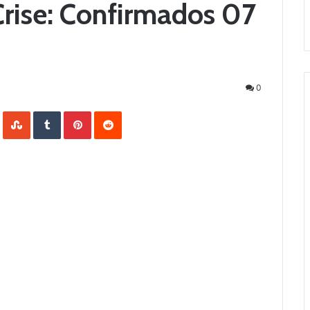
Crise: Confirmados 07
0
LinkedIn
StumbleUpon
Tumblr
Pinterest
Reddit