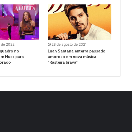
o de 2022
28 de agosto de 2021
 quadro no
Luan Santana enterra passado
m Huck para
amoroso em nova música:
orado
“Rasteira brava”