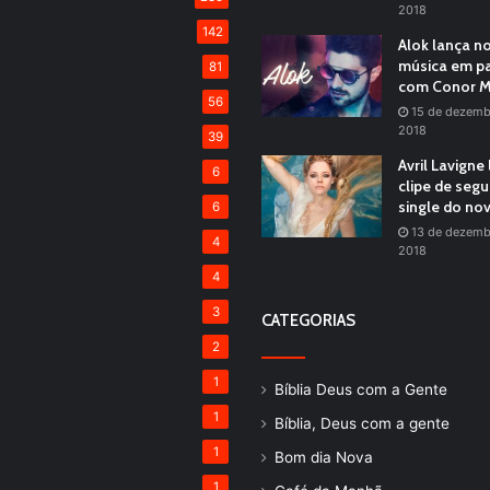
2018
142
Alok lança n
música em pa
81
com Conor M
56
15 de dezemb
2018
39
Avril Lavigne
6
clipe de seg
single do no
6
13 de dezemb
4
2018
4
3
CATEGORIAS
2
1
Bíblia Deus com a Gente
1
Bíblia, Deus com a gente
1
Bom dia Nova
1