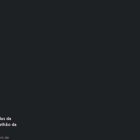
das da
elhão da
ro de