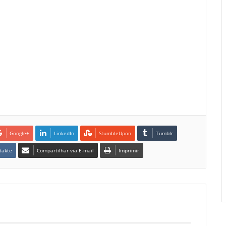
Google+
LinkedIn
StumbleUpon
Tumblr
takte
Compartilhar via E-mail
Imprimir