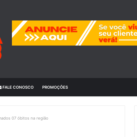
FALE CONOSCO
PROMOÇÕES
mados 07 óbitos na região