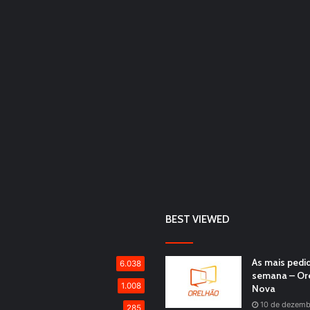
BEST VIEWED
As mais pedi
6.038
semana – Or
1.008
Nova
10 de dezemb
285