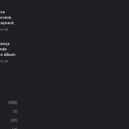
ova
rceria
aynard.
ro de
 lança
undo
vo álbum
ro de
(285)
(1)
(81)