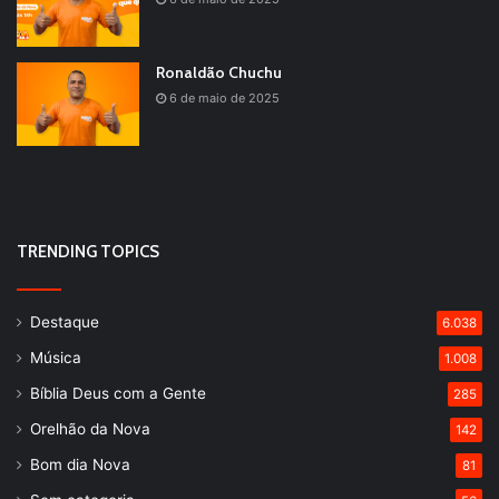
Ronaldão Chuchu
6 de maio de 2025
TRENDING TOPICS
Destaque
6.038
Música
1.008
Bíblia Deus com a Gente
285
Orelhão da Nova
142
Bom dia Nova
81