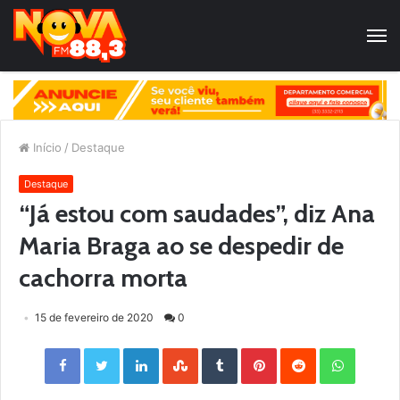
Início
/
Destaque
Destaque
“Já estou com saudades”, diz Ana
Maria Braga ao se despedir de
cachorra morta
15 de fevereiro de 2020
0
Facebook
Twitter
LinkedIn
StumbleUpon
Tumblr
Pinterest
Reddit
WhatsApp