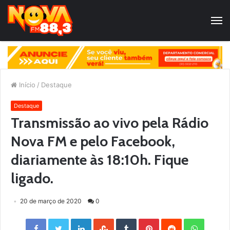
Início
/
Destaque
Destaque
Transmissão ao vivo pela Rádio
Nova FM e pelo Facebook,
diariamente às 18:10h. Fique
ligado.
20 de março de 2020
0
Facebook
Twitter
LinkedIn
StumbleUpon
Tumblr
Pinterest
Reddit
WhatsApp