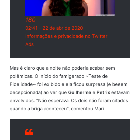
180
02:41 – 22 de abr de 2020
Informações e privacidade no Twitter
Ads
Mas é claro que a noite não poderia acabar sem
polêmicas. O início do famigerado ~Teste de
Fidelidade~ foi exibido e ela ficou surpresa (e beeem
decepcionada) ao ver que
Guilherme
e
Petrix
estavam
envolvidos: “Não esperava. Os dois não foram citados
quando a briga aconteceu”, comentou Mari.