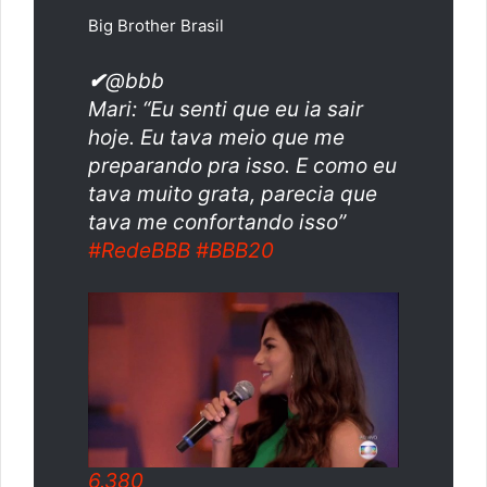
Big Brother Brasil
✔
@bbb
Mari: “Eu senti que eu ia sair
hoje. Eu tava meio que me
preparando pra isso. E como eu
tava muito grata, parecia que
tava me confortando isso”
#
RedeBBB
#
BBB20
6.380