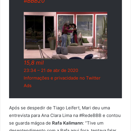
#
BBB20
15,8 mil
23:34 – 21 de abr de 2020
Informações e privacidade no Twitter
Ads
Após se despedir de Tiago Leifert, Mari deu uma
entrevista para Ana Clara Lima na #RedeBBB e contou
se guarda mágoa de
Rafa Kalimann
: “Tive um
desentendimento com a Rafa aqui fora, tentava falar