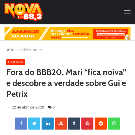
Início
/
Destaque
Destaque
Fora do BBB20, Mari “fica noiva”
e descobre a verdade sobre Gui e
Petrix
22 de abril de 2020
0
Facebook
Twitter
LinkedIn
StumbleUpon
Tumblr
Pinterest
Reddit
WhatsApp