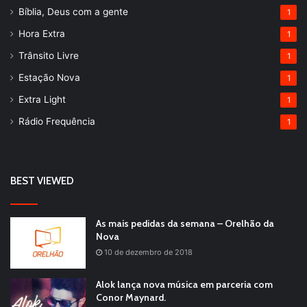
Bíblia, Deus com a gente
1
Hora Extra
1
Trânsito Livre
1
Estação Nova
1
Extra Light
1
Rádio Frequência
1
BEST VIEWED
As mais pedidas da semana – Orelhão da
Nova
10 de dezembro de 2018
Alok lança nova música em parceria com
Conor Maynard.