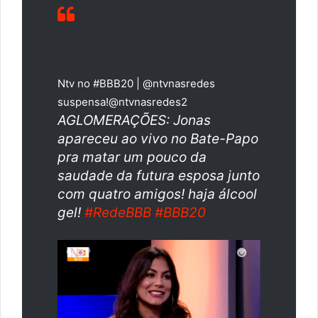
Ntv no #BBB20 | @ntvnasredes
suspensa!
@ntvnasredes2
AGLOMERAÇÕES: Jonas
apareceu ao vivo no Bate-Papo
pra matar um pouco da
saudade da futura esposa junto
com quatro amigos! haja álcool
gel!
#
RedeBBB
#
BBB20