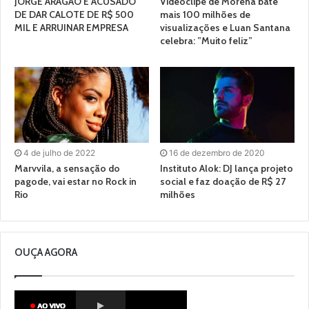
JORGE ARAGÃO É ACUSADO
Videoclipe de Morena bate
DE DAR CALOTE DE R$ 500
mais 100 milhões de
MIL E ARRUINAR EMPRESA
visualizações e Luan Santana
celebra: ”Muito feliz”
4 de julho de 2022
16 de dezembro de 2020
Marvvila, a sensação do
Instituto Alok: DJ lança projeto
pagode, vai estar no Rock in
social e faz doação de R$ 27
Rio
milhões
OUÇA AGORA