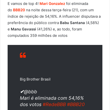
E vamos de top 4!
Mari Gonzalez
foi eliminada
do
BBB20
na noite dessa terça-feira (21), com um
índice de rejeição de 54,16%. A influencer disputava a
preferência do público contra
Babu Santana
(4,58%)
e
Manu Gavassi
(41,26%) e, ao todo, foram
computados 359 milhões de votos
Big Brother Brasil
✔
@bbb
Mari é eliminada com 54,16%
dos votos
#
RedeBBB
#
BBB20