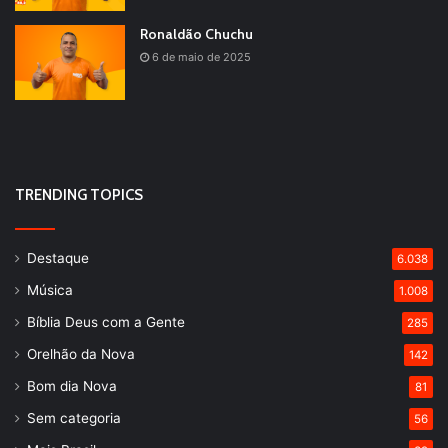
Ronaldão Chuchu
6 de maio de 2025
TRENDING TOPICS
Destaque
6.038
Música
1.008
Bíblia Deus com a Gente
285
Orelhão da Nova
142
Bom dia Nova
81
Sem categoria
56