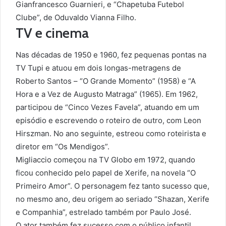
Gianfrancesco Guarnieri, e “Chapetuba Futebol
Clube”, de Oduvaldo Vianna Filho.
TV e cinema
Nas décadas de 1950 e 1960, fez pequenas pontas na
TV Tupi e atuou em dois longas-metragens de
Roberto Santos – “O Grande Momento” (1958) e “A
Hora e a Vez de Augusto Matraga” (1965). Em 1962,
participou de “Cinco Vezes Favela”, atuando em um
episódio e escrevendo o roteiro de outro, com Leon
Hirszman. No ano seguinte, estreou como roteirista e
diretor em “Os Mendigos”.
Migliaccio começou na TV Globo em 1972, quando
ficou conhecido pelo papel de Xerife, na novela “O
Primeiro Amor”. O personagem fez tanto sucesso que,
no mesmo ano, deu origem ao seriado “Shazan, Xerife
e Companhia”, estrelado também por Paulo José.
O ator também fez sucesso com o público infantil,