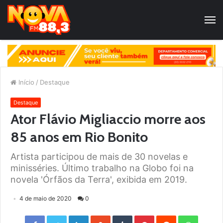
Início
/
Destaque
Destaque
Ator Flávio Migliaccio morre aos
85 anos em Rio Bonito
Artista participou de mais de 30 novelas e
minisséries. Último trabalho na Globo foi na
novela 'Órfãos da Terra', exibida em 2019.
4 de maio de 2020
0
Facebook
Twitter
LinkedIn
StumbleUpon
Tumblr
Pinterest
Reddit
WhatsApp