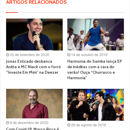
ARTIGOS RELACIONADOS
25 de setembro de 2020
14 de outubro de 2019
Jonas Esticado desbanca
Harmonia do Samba lança EP
Anitta e MC Niack com o forró
de inéditas com a cara do
“Investe Em Mim” na Deezer
verão! Ouça “Churrasco e
Harmonia”
9 de dezembro de 2020
26 de agosto de 2019
Com Covid-19, Marco Ricca é