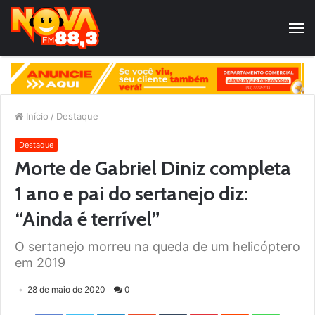
Início
/
Destaque
Destaque
Morte de Gabriel Diniz completa
1 ano e pai do sertanejo diz:
“Ainda é terrível”
O sertanejo morreu na queda de um helicóptero
em 2019
28 de maio de 2020
0
Facebook
Twitter
LinkedIn
StumbleUpon
Tumblr
Pinterest
Reddit
WhatsApp