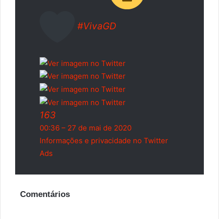
#
VivaGD
163
00:36 – 27 de mai de 2020
Informações e privacidade no Twitter
Ads
Comentários