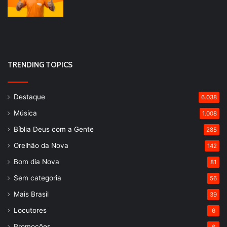
TRENDING TOPICS
Destaque
6.038
Música
1.008
Bíblia Deus com a Gente
285
Orelhão da Nova
142
Bom dia Nova
81
Sem categoria
56
Mais Brasil
39
Locutores
6
Promoções
6