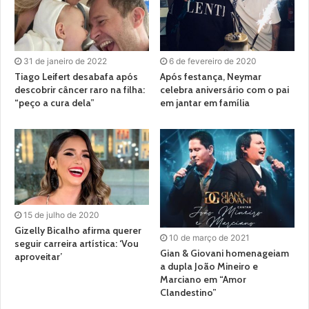
31 de janeiro de 2022
6 de fevereiro de 2020
Tiago Leifert desabafa após
Após festança, Neymar
descobrir câncer raro na filha:
celebra aniversário com o pai
“peço a cura dela”
em jantar em família
15 de julho de 2020
Gizelly Bicalho afirma querer
10 de março de 2021
seguir carreira artística: ‘Vou
Gian & Giovani homenageiam
aproveitar’
a dupla João Mineiro e
Marciano em “Amor
Clandestino”