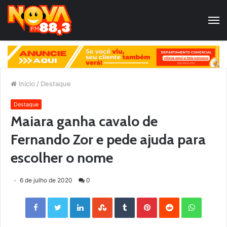
Início
/
Destaque
Destaque
Maiara ganha cavalo de
Fernando Zor e pede ajuda para
escolher o nome
6 de julho de 2020
0
Facebook
Twitter
LinkedIn
StumbleUpon
Tumblr
Pinterest
Reddit
WhatsApp