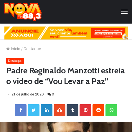
Início
/
Destaque
Destaque
Padre Reginaldo Manzotti estreia
o video de “Vou Levar a Paz”
21 de julho de 2020
0
Facebook
Twitter
LinkedIn
StumbleUpon
Tumblr
Pinterest
Reddit
WhatsApp