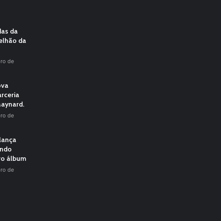
das da
elhão da
ro de
ova
rceria
aynard.
ro de
 lança
undo
vo álbum
ro de