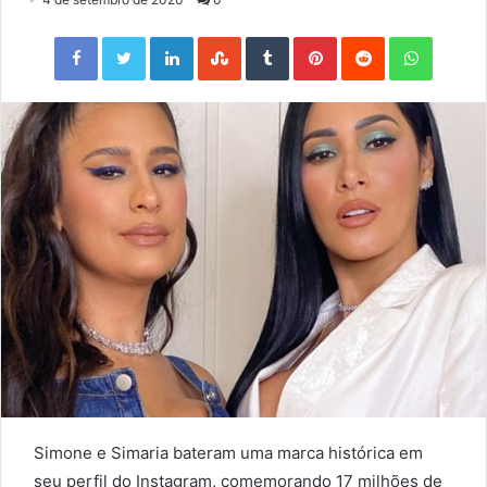
Facebook
Twitter
LinkedIn
StumbleUpon
Tumblr
Pinterest
Reddit
WhatsApp
Simone e Simaria bateram uma marca histórica em
seu perfil do Instagram, comemorando 17 milhões de