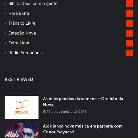
Bíblia, Deus com a gente
1
Hora Extra
1
Trânsito Livre
1
Estação Nova
1
Extra Light
1
Rádio Frequência
1
BEST VIEWED
As mais pedidas da semana – Orelhão da
Nova
10 de dezembro de 2018
Alok lança nova música em parceria com
Conor Maynard.