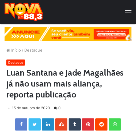
Início
/
Destaque
Destaque
Luan Santana e Jade Magalhães
já não usam mais aliança,
reporta publicação
15 de outubro de 2020
0
Facebook
Twitter
LinkedIn
StumbleUpon
Tumblr
Pinterest
Reddit
WhatsApp