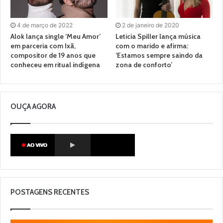
4 de março de 2022
2 de janeiro de 2020
Alok lança single ‘Meu Amor’
Leticia Spiller lança música
em parceria com Ixã,
com o marido e afirma:
compositor de 19 anos que
‘Estamos sempre saindo da
conheceu em ritual indígena
zona de conforto’
OUÇA AGORA
POSTAGENS RECENTES