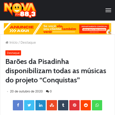
Início
/
Destaque
Destaque
Barões da Pisadinha
disponibilizam todas as músicas
do projeto “Conquistas”
20 de outubro de 2020
0
Facebook
Twitter
LinkedIn
StumbleUpon
Tumblr
Pinterest
Reddit
WhatsApp