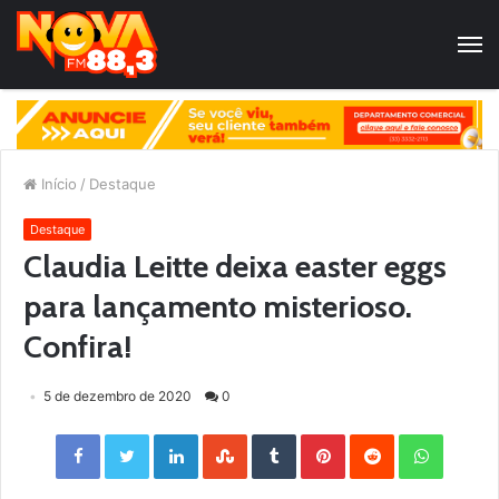
Início
/
Destaque
Destaque
Claudia Leitte deixa easter eggs
para lançamento misterioso.
Confira!
5 de dezembro de 2020
0
Facebook
Twitter
LinkedIn
StumbleUpon
Tumblr
Pinterest
Reddit
WhatsApp