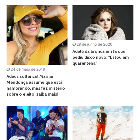
29 de junho de 2020
Adele dá bronca em fã que
pediu disco novo: “Estou em
quarentena”
24 de maio de 2019
Adeus solterice! Marília
Mendonça assume que está
namorando, mas faz mistério
sobre o eleito; saiba mais!