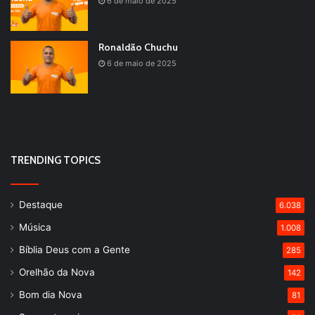
6 de maio de 2025
Ronaldão Chuchu
6 de maio de 2025
TRENDING TOPICS
Destaque
6.038
Música
1.008
Bíblia Deus com a Gente
285
Orelhão da Nova
142
Bom dia Nova
81