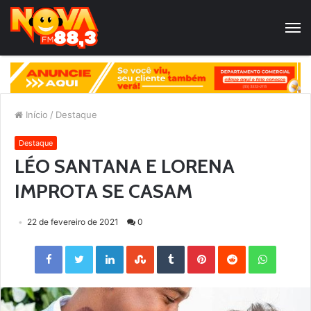
Início
/
Destaque
Destaque
LÉO SANTANA E LORENA
IMPROTA SE CASAM
22 de fevereiro de 2021
0
Facebook
Twitter
LinkedIn
StumbleUpon
Tumblr
Pinterest
Reddit
WhatsApp