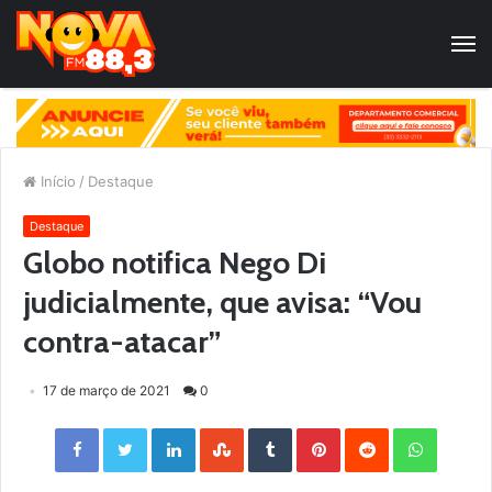
Início
/
Destaque
Destaque
Globo notifica Nego Di
judicialmente, que avisa: “Vou
contra-atacar”
17 de março de 2021
0
Facebook
Twitter
LinkedIn
StumbleUpon
Tumblr
Pinterest
Reddit
WhatsApp