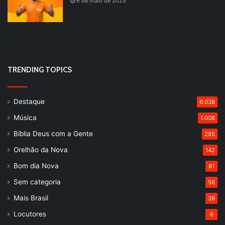
6 de maio de 2025
TRENDING TOPICS
Destaque
6.038
Música
1.008
Bíblia Deus com a Gente
285
Orelhão da Nova
142
Bom dia Nova
81
Sem categoria
56
Mais Brasil
39
Locutores
6