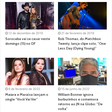
12 de dezembro de 2019
21 de fevereiro de 2019
Sorocaba vai se casar neste
Rob Thomas, do Matchbox
domingo (15) no DF
Twenty, lança clipe solo, “One
Less Day (Dying Young)”
6 de fevereiro de 2022
15 de junho de 2022
Maiara e Maraísa lançam o
William Bonner ignora
single “Você Vai Ver”
burburinhos e comemora
retorno ao JN na Globo: “De
volta”