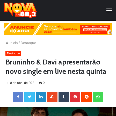
Início
/
Destaque
Destaque
Bruninho & Davi apresentarão
novo single em live nesta quinta
8 de abril de 2021
0
Facebook
Twitter
LinkedIn
StumbleUpon
Tumblr
Pinterest
Reddit
WhatsApp