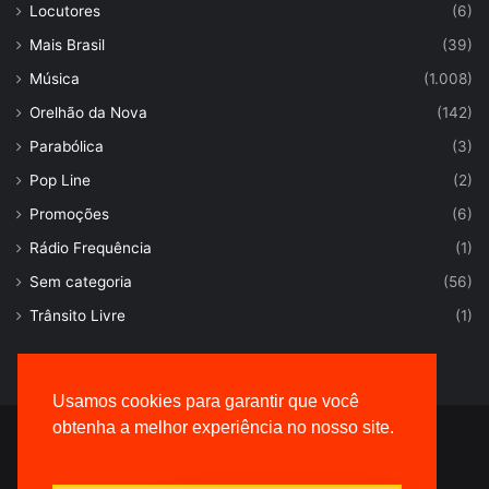
Locutores
(6)
Mais Brasil
(39)
Música
(1.008)
Orelhão da Nova
(142)
Parabólica
(3)
Pop Line
(2)
Promoções
(6)
Rádio Frequência
(1)
Sem categoria
(56)
Trânsito Livre
(1)
Usamos cookies para garantir que você
obtenha a melhor experiência no nosso site.
© Desenvolvido por |
VersaTec