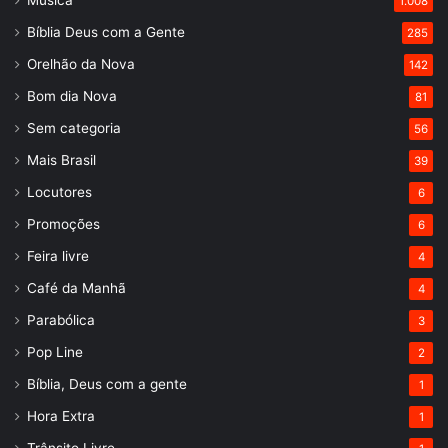
1.008
Bíblia Deus com a Gente
285
Orelhão da Nova
142
Bom dia Nova
81
Sem categoria
56
Mais Brasil
39
Locutores
6
Promoções
6
Feira livre
4
Café da Manhã
4
Parabólica
3
Pop Line
2
Bíblia, Deus com a gente
1
Hora Extra
1
Trânsito Livre