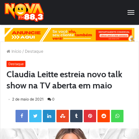
Início
/
Destaque
Destaque
Claudia Leitte estreia novo talk
show na TV aberta em maio
2 de maio de 2021
0
Facebook
Twitter
LinkedIn
StumbleUpon
Tumblr
Pinterest
Reddit
WhatsApp