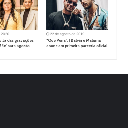
e 2020
22 de agosto de 2019
olta das gravações
“Que Pena”: J Balvin e Maluma
Mãe’ para agosto
anunciam primeira parceria oficial