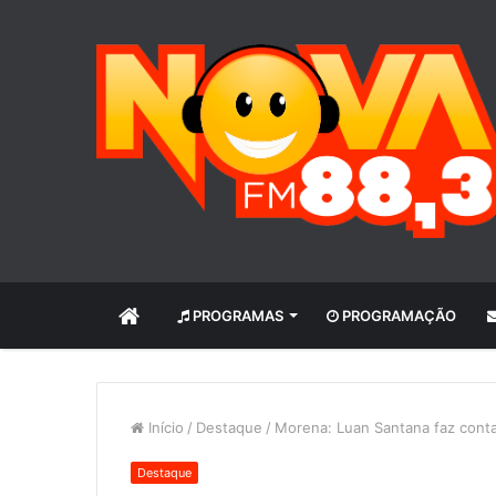
INÍCIO
PROGRAMAS
PROGRAMAÇÃO
Início
/
Destaque
/
Morena: Luan Santana faz conta
Destaque