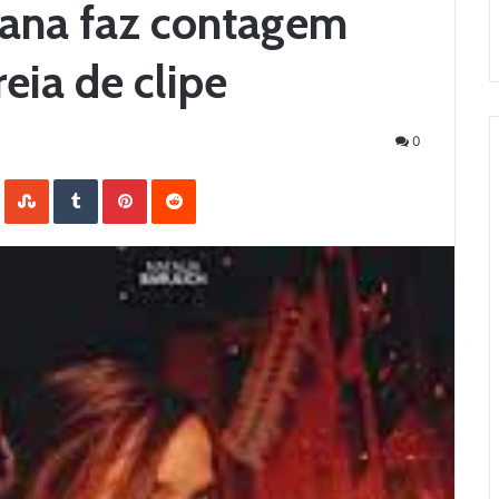
tana faz contagem
reia de clipe
0
LinkedIn
StumbleUpon
Tumblr
Pinterest
Reddit