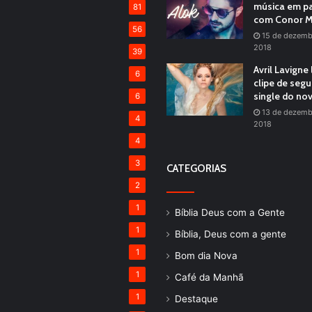
música em pa
81
com Conor M
56
15 de dezemb
2018
39
Avril Lavigne
6
clipe de seg
single do no
6
13 de dezemb
4
2018
4
3
CATEGORIAS
2
1
Bíblia Deus com a Gente
1
Bíblia, Deus com a gente
1
Bom dia Nova
1
Café da Manhã
1
Destaque