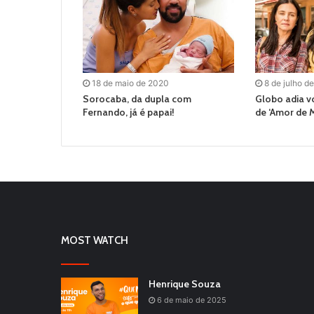
18 de maio de 2020
8 de julho d
Sorocaba, da dupla com
Globo adia v
Fernando, já é papai!
de ‘Amor de 
MOST WATCH
Henrique Souza
6 de maio de 2025