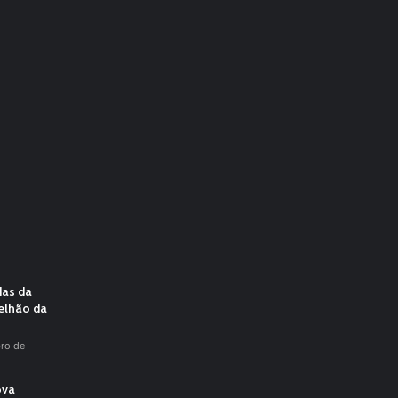
das da
elhão da
ro de
ova