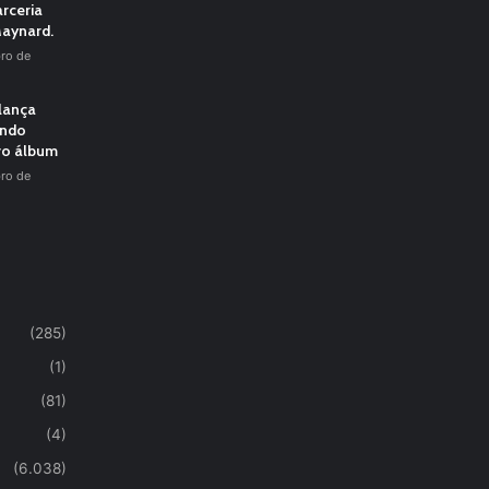
rceria
aynard.
ro de
 lança
undo
vo álbum
ro de
(285)
(1)
(81)
(4)
(6.038)