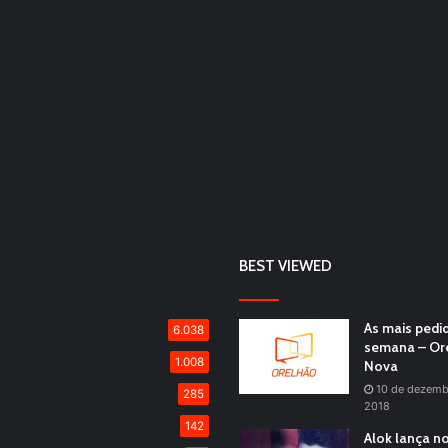
BEST VIEWED
As mais pedi
6.038
semana – Or
1.008
Nova
10 de dezemb
285
2018
142
Alok lança n