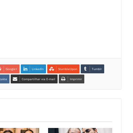
Google+
LinkedIn
StumbleUpon
Tumblr
takte
Compartilhar via E-mail
Imprimir