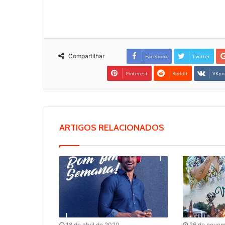
Compartilhar
Facebook
Twitter
Pinterest
Reddit
VKon
ARTIGOS RELACIONADOS
18 de abril de 2020
26 de novem