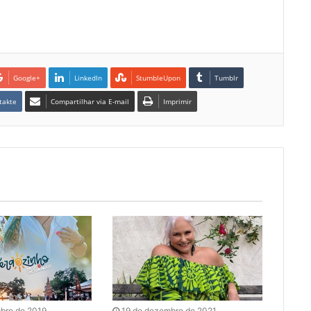
Google+
LinkedIn
StumbleUpon
Tumblr
takte
Compartilhar via E-mail
Imprimir
bro de 2019
19 de dezembro de 2021