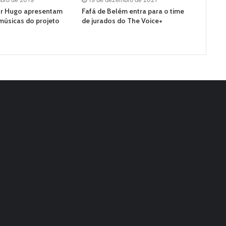
or Hugo apresentam
Fafá de Belém entra para o time
 músicas do projeto
de jurados do The Voice+
”