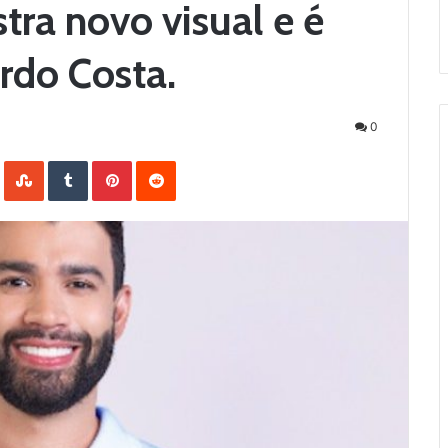
ra novo visual e é
rdo Costa.
0
LinkedIn
StumbleUpon
Tumblr
Pinterest
Reddit