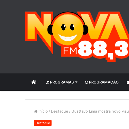
INÍCIO
PROGRAMAS
PROGRAMAÇÃO
Início
/
Destaque
/
Gusttavo Lima mostra novo visu
Destaque