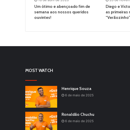
Um ótimo e abençoado fim de
Diego e Vict
semana aos nossos queridos
as primeiras
ouvintes!
“Verãozinho
MOST WATCH
Henrique Souza
6 de maio de 2025
Ronaldão Chuchu
6 de maio de 2025