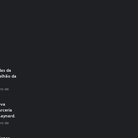
das da
elhão da
ro de
ova
rceria
aynard.
ro de