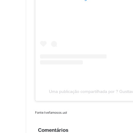
Uma publicação compartilhada por ? Gustta
Fonte:tvefamosos.uol
Comentários