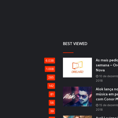
BEST VIEWED
As mais pedi
6.038
semana – Or
1.008
Nova
10 de dezemb
285
2018
142
Alok lança n
música em pa
81
com Conor M
56
15 de dezemb
2018
39