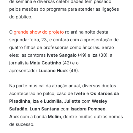
de semana e diversas celebridades têm passado
pelos mesões do programa para atender as ligações
do público.
O
grande show do projeto
rolará na noite desta
segunda-feira, 23, e contará com a apresentação de
quatro filhos de professoras como âncoras. Serão
eles: as cantoras
Ivete Sangalo
(49) e
Iza
(30), a
jornalista
Maju Coutinho
(42) e o
apresentador
Luciano Huck
(49).
Na parte musical da atração anual, diversos duetos
acontecerão no palco, caso de
Ivete
e
Os Barões da
Pisadinha, Iza
e
Ludmilla
,
Juliette
com
Wesley
Safadão
,
Luan Santana
com
Isadora Pompeo,
Alok
com a banda
Melim
, dentre muitos outros nomes
de sucesso.