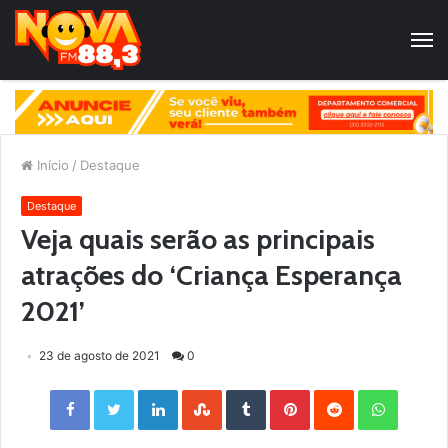
Início
/
Destaque
Destaque
Veja quais serão as principais
atrações do ‘Criança Esperança
2021’
23 de agosto de 2021
0
Facebook
Twitter
LinkedIn
StumbleUpon
Tumblr
Pinterest
Reddit
WhatsApp