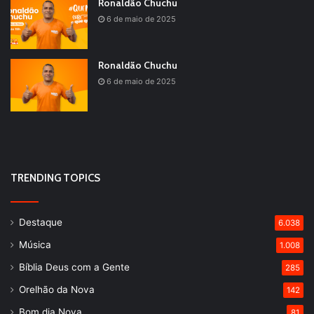
Ronaldão Chuchu
6 de maio de 2025
Ronaldão Chuchu
6 de maio de 2025
TRENDING TOPICS
Destaque
6.038
Música
1.008
Bíblia Deus com a Gente
285
Orelhão da Nova
142
Bom dia Nova
81