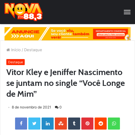
Início
/
Destaque
Destaque
Vitor Kley e Jeniffer Nascimento
se juntam no single “Você Longe
de Mim”
8 de novembro de 2021
0
Facebook
Twitter
LinkedIn
StumbleUpon
Tumblr
Pinterest
Reddit
WhatsApp