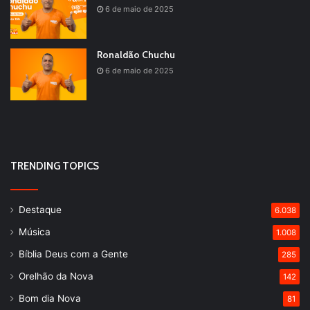
6 de maio de 2025
Ronaldão Chuchu
6 de maio de 2025
TRENDING TOPICS
Destaque
6.038
Música
1.008
Bíblia Deus com a Gente
285
Orelhão da Nova
142
Bom dia Nova
81