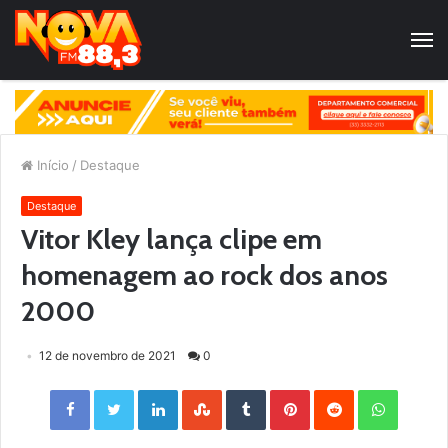
Início
/
Destaque
Destaque
Vitor Kley lança clipe em
homenagem ao rock dos anos
2000
12 de novembro de 2021
0
Facebook
Twitter
LinkedIn
StumbleUpon
Tumblr
Pinterest
Reddit
WhatsApp