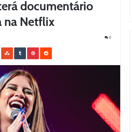
terá documentário
a na Netflix
0
LinkedIn
StumbleUpon
Tumblr
Pinterest
Reddit