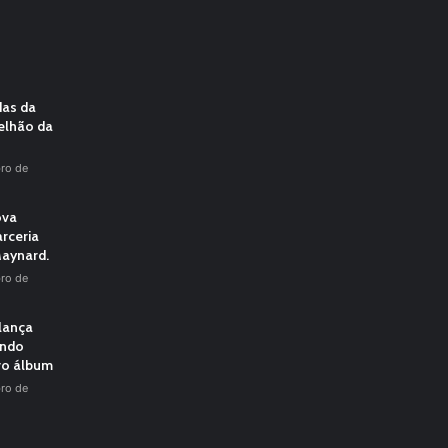
das da
elhão da
ro de
ova
rceria
aynard.
ro de
 lança
undo
vo álbum
ro de