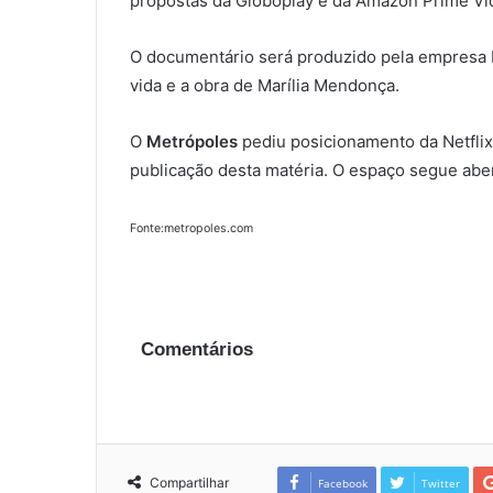
propostas da Globoplay e da Amazon Prime Vi
O documentário será produzido pela empresa L
vida e a obra de Marília Mendonça.
O
Metrópoles
pediu posicionamento da Netflix
publicação desta matéria. O espaço segue aber
Fonte:metropoles.com
Comentários
Compartilhar
Facebook
Twitter