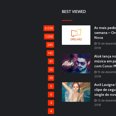
BEST VIEWED
As mais pedi
6.038
semana – Or
1.008
Nova
10 de dezemb
285
2018
142
Alok lança n
música em pa
81
com Conor M
56
15 de dezemb
2018
39
Avril Lavigne
6
clipe de seg
single do no
6
13 de dezemb
4
2018
4