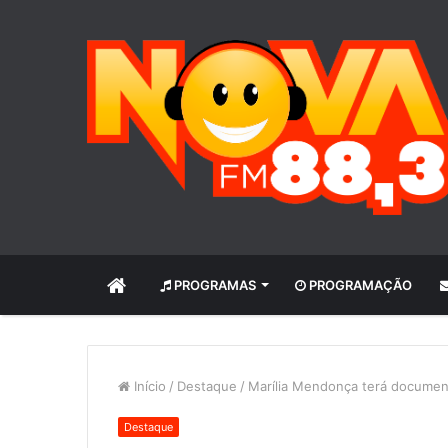
INÍCIO
PROGRAMAS
PROGRAMAÇÃO
Início
/
Destaque
/
Marília Mendonça terá documentá
Destaque