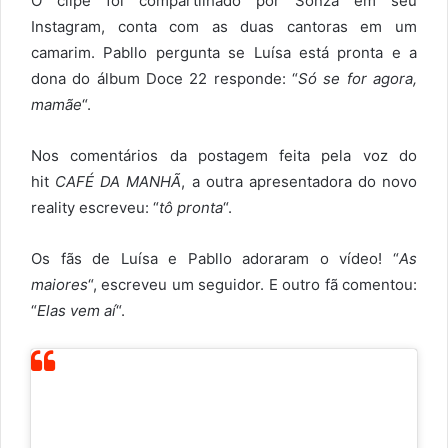
O clipe foi compartilhado por Sonza em seu
Instagram, conta com as duas cantoras em um
camarim. Pabllo pergunta se Luísa está pronta e a
dona do álbum Doce 22 responde: “
Só se for agora,
mamãe
“.
Nos comentários da postagem feita pela voz do
hit
CAFÉ DA MANHÃ
, a outra apresentadora do novo
reality escreveu: “
tô pronta
“.
Os fãs de Luísa e Pabllo adoraram o vídeo! “
As
maiores
“, escreveu um seguidor. E outro fã comentou:
“
Elas vem aí
“.