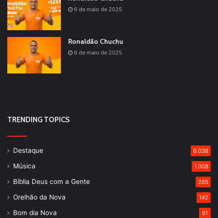
6 de maio de 2025
Ronaldão Chuchu
6 de maio de 2025
TRENDING TOPICS
Destaque
6.038
Música
1.008
Bíblia Deus com a Gente
285
Orelhão da Nova
142
Bom dia Nova
81