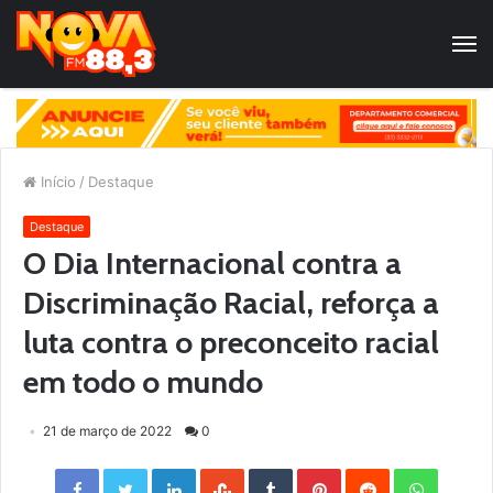
Início
/
Destaque
Destaque
O Dia Internacional contra a
Discriminação Racial, reforça a
luta contra o preconceito racial
em todo o mundo
21 de março de 2022
0
Facebook
Twitter
LinkedIn
StumbleUpon
Tumblr
Pinterest
Reddit
WhatsApp