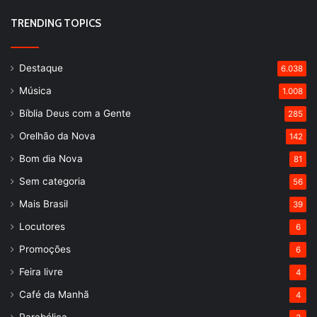
TRENDING TOPICS
Destaque
6.038
Música
1.008
Bíblia Deus com a Gente
285
Orelhão da Nova
142
Bom dia Nova
81
Sem categoria
56
Mais Brasil
39
Locutores
6
Promoções
6
Feira livre
4
Café da Manhã
4
Parabólica