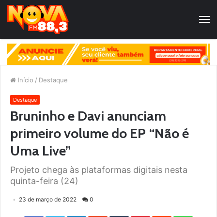
Início
/
Destaque
Destaque
Bruninho e Davi anunciam
primeiro volume do EP “Não é
Uma Live”
Projeto chega às plataformas digitais nesta
quinta-feira (24)
23 de março de 2022
0
Facebook
Twitter
LinkedIn
StumbleUpon
Tumblr
Pinterest
Reddit
WhatsApp