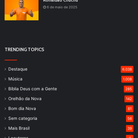
6 de maio de 2025
TRENDING TOPICS
Destaque
6.038
Música
1.008
Bíblia Deus com a Gente
285
Orelhão da Nova
142
Bom dia Nova
81
Sem categoria
56
Mais Brasil
39
Locutores