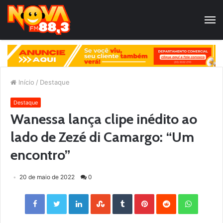
Início
/
Destaque
Destaque
Wanessa lança clipe inédito ao
lado de Zezé di Camargo: “Um
encontro”
20 de maio de 2022
0
Facebook
Twitter
LinkedIn
StumbleUpon
Tumblr
Pinterest
Reddit
WhatsApp