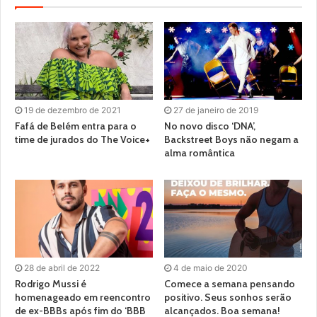
19 de dezembro de 2021
27 de janeiro de 2019
Fafá de Belém entra para o
No novo disco ‘DNA’,
time de jurados do The Voice+
Backstreet Boys não negam a
alma romântica
28 de abril de 2022
4 de maio de 2020
Rodrigo Mussi é
Comece a semana pensando
homenageado em reencontro
positivo. Seus sonhos serão
de ex-BBBs após fim do ‘BBB
alcançados. Boa semana!