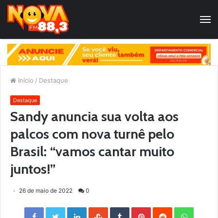
Início
/
Destaque
Destaque
Sandy anuncia sua volta aos
palcos com nova turnê pelo
Brasil: “vamos cantar muito
juntos!”
26 de maio de 2022
0
Facebook
Twitter
LinkedIn
StumbleUpon
Tumblr
Pinterest
Reddit
WhatsApp