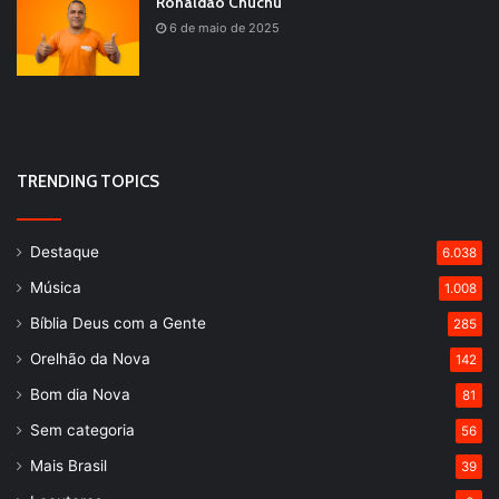
Ronaldão Chuchu
6 de maio de 2025
TRENDING TOPICS
Destaque
6.038
Música
1.008
Bíblia Deus com a Gente
285
Orelhão da Nova
142
Bom dia Nova
81
Sem categoria
56
Mais Brasil
39