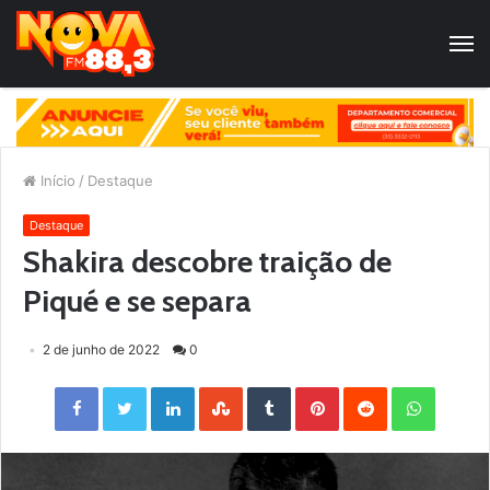
Início
/
Destaque
Destaque
Shakira descobre traição de
Piqué e se separa
2 de junho de 2022
0
Facebook
Twitter
LinkedIn
StumbleUpon
Tumblr
Pinterest
Reddit
WhatsApp