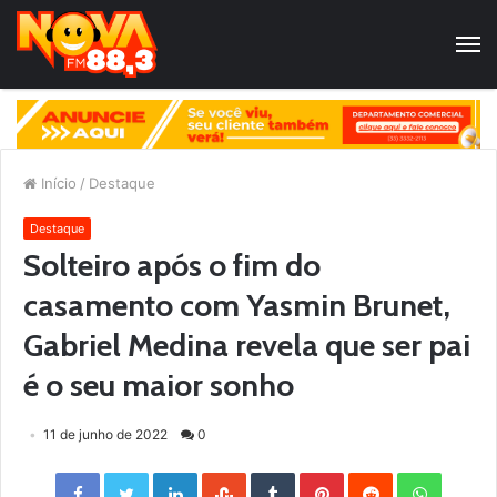
Início
/
Destaque
Destaque
Solteiro após o fim do
casamento com Yasmin Brunet,
Gabriel Medina revela que ser pai
é o seu maior sonho
11 de junho de 2022
0
Facebook
Twitter
LinkedIn
StumbleUpon
Tumblr
Pinterest
Reddit
WhatsApp