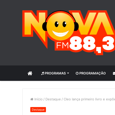
INÍCIO
PROGRAMAS
PROGRAMAÇÃO
Início
/
Destaque
/
Cleo lança primeiro livro e exp
Destaque