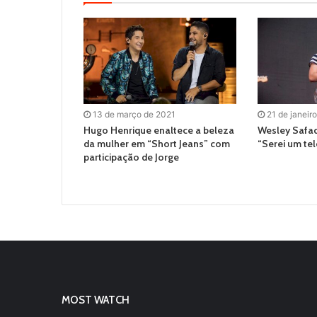
13 de março de 2021
21 de janeir
Hugo Henrique enaltece a beleza
Wesley Safad
da mulher em “Short Jeans” com
“Serei um tel
participação de Jorge
MOST WATCH