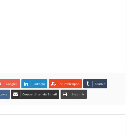
Google+
LinkedIn
StumbleUpon
Tumblr
takte
Compartilhar via E-mail
Imprimir