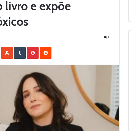
 livro e expõe
óxicos
0
LinkedIn
StumbleUpon
Tumblr
Pinterest
Reddit