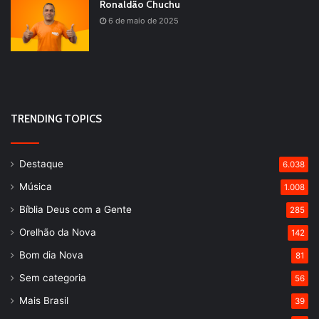
Ronaldão Chuchu
6 de maio de 2025
TRENDING TOPICS
Destaque
6.038
Música
1.008
Bíblia Deus com a Gente
285
Orelhão da Nova
142
Bom dia Nova
81
Sem categoria
56
Mais Brasil
39