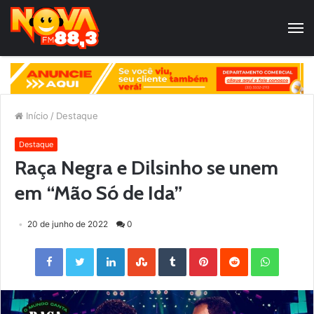
Início
/
Destaque
Destaque
Raça Negra e Dilsinho se unem
em “Mão Só de Ida”
20 de junho de 2022
0
Facebook
Twitter
LinkedIn
StumbleUpon
Tumblr
Pinterest
Reddit
WhatsApp