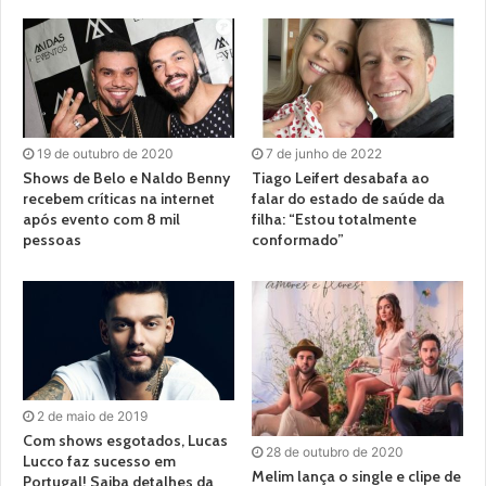
19 de outubro de 2020
7 de junho de 2022
Shows de Belo e Naldo Benny
Tiago Leifert desabafa ao
recebem críticas na internet
falar do estado de saúde da
após evento com 8 mil
filha: “Estou totalmente
pessoas
conformado”
2 de maio de 2019
Com shows esgotados, Lucas
28 de outubro de 2020
Lucco faz sucesso em
Melim lança o single e clipe de
Portugal! Saiba detalhes da