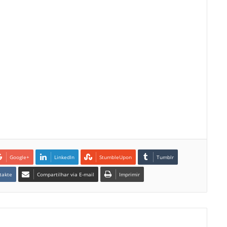
Google+
LinkedIn
StumbleUpon
Tumblr
takte
Compartilhar via E-mail
Imprimir