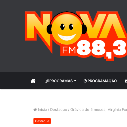
INÍCIO
PROGRAMAS
PROGRAMAÇÃO
Início
/
Destaque
/
Grávida de 5 meses, Virgínia Fo
Destaque