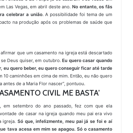
 em Las Vegas, em abril deste ano.
No entanto, os fãs
ra celebrar a união
. A possibilidade foi tema de um
impacto na produção após os problemas de saúde que
o afirmar que um casamento na igreja está descartado
ir, se Deus quiser, em outubro.
Eu quero casar quando
r, eu quero beber, eu quero conseguir ficar até tarde
m 10 caminhões em cima de mim. Então, eu não quero
ja antes de a Maria Flor nascer”, pontuou.
CASAMENTO CIVIL ME BASTA’
ai, em setembro do ano passado, fez com que ela
vontade de casar na igreja quando meu pai era vivo
 igreja.
Só que, infelizmente, meu pai já se foi e aí
que tava acesa em mim se apagou. Só o casamento