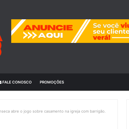
FALE CONOSCO
PROMOÇÕES
nseca abre o jogo sobre casamento na igreja com barrigão.