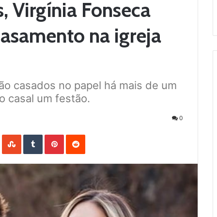
, Virgínia Fonseca
casamento na igreja
stão casados no papel há mais de um
o casal um festão.
0
LinkedIn
StumbleUpon
Tumblr
Pinterest
Reddit