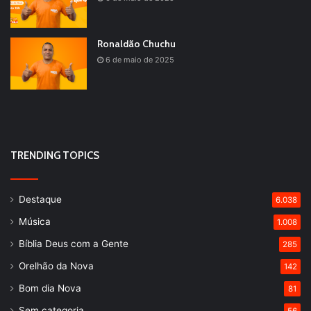
Ronaldão Chuchu
6 de maio de 2025
TRENDING TOPICS
Destaque
6.038
Música
1.008
Bíblia Deus com a Gente
285
Orelhão da Nova
142
Bom dia Nova
81
Sem categoria
56