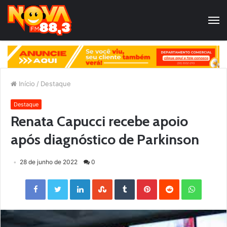
Início
/
Destaque
Destaque
Renata Capucci recebe apoio
após diagnóstico de Parkinson
28 de junho de 2022
0
Facebook
Twitter
LinkedIn
StumbleUpon
Tumblr
Pinterest
Reddit
WhatsApp