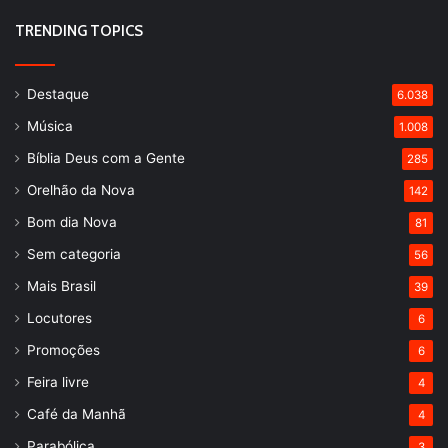
TRENDING TOPICS
Destaque
6.038
Música
1.008
Bíblia Deus com a Gente
285
Orelhão da Nova
142
Bom dia Nova
81
Sem categoria
56
Mais Brasil
39
Locutores
6
Promoções
6
Feira livre
4
Café da Manhã
4
Parabólica
3