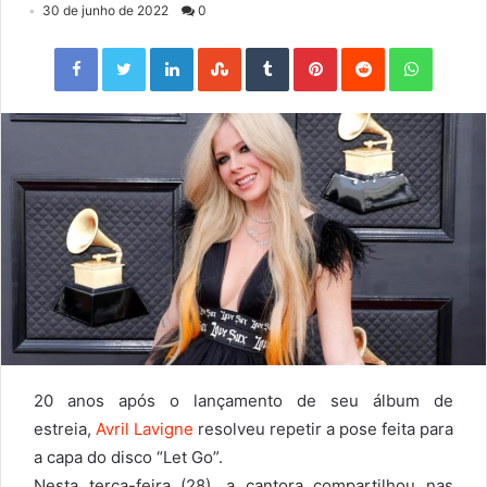
30 de junho de 2022
0
Facebook
Twitter
LinkedIn
StumbleUpon
Tumblr
Pinterest
Reddit
WhatsApp
20 anos após o lançamento de seu álbum de
estreia,
Avril Lavigne
resolveu repetir a pose feita para
a capa do disco “Let Go”.
Nesta terça-feira (28), a cantora compartilhou nas