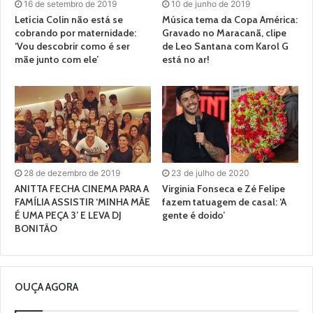
16 de setembro de 2019
10 de junho de 2019
Letícia Colin não está se
Música tema da Copa América:
cobrando por maternidade:
Gravado no Maracanã, clipe
‘Vou descobrir como é ser
de Leo Santana com Karol G
mãe junto com ele’
está no ar!
28 de dezembro de 2019
23 de julho de 2020
ANITTA FECHA CINEMA PARA A
Virginia Fonseca e Zé Felipe
FAMÍLIA ASSISTIR ‘MINHA MÃE
fazem tatuagem de casal: ‘A
É UMA PEÇA 3’ E LEVA DJ
gente é doido’
BONITÃO
OUÇA AGORA