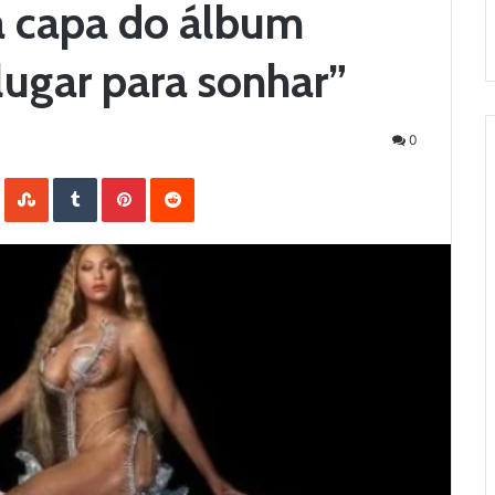
a capa do álbum
lugar para sonhar”
0
LinkedIn
StumbleUpon
Tumblr
Pinterest
Reddit