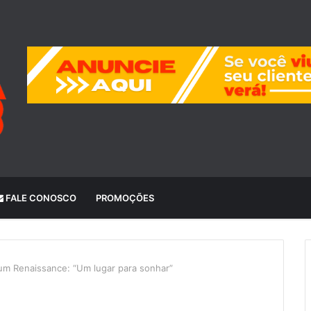
FALE CONOSCO
PROMOÇÕES
um Renaissance: “Um lugar para sonhar”