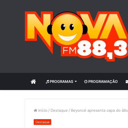
INÍCIO
PROGRAMAS
PROGRAMAÇÃO
Início
/
Destaque
/
Beyoncé apresenta capa do álb
Destaque