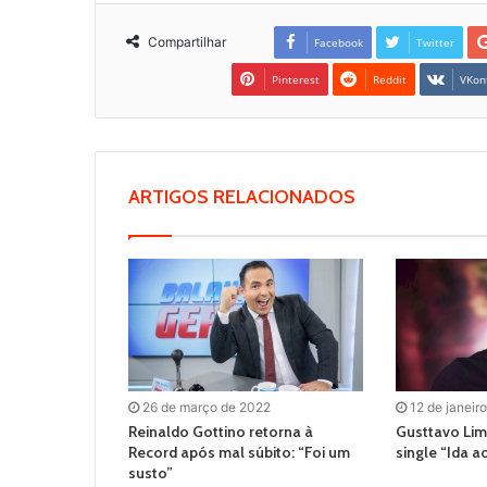
Compartilhar
Facebook
Twitter
Pinterest
Reddit
VKon
ARTIGOS RELACIONADOS
26 de março de 2022
12 de janeir
Reinaldo Gottino retorna à
Gusttavo Lim
Record após mal súbito: “Foi um
single “Ida a
susto”