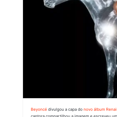
Beyoncé
divulgou a capa do
novo álbum Renai
cantora compartilhou a imagem e escreveu um 