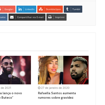
Google+
LinkedIn
StumbleUpon
Tumblr
takte
Compartilhar via E-mail
Imprimir
o de 2021
27 de janeiro de 2020
a lança o novo
Rafaella Santos aumenta
o Buteco”
rumores sobre gravidez