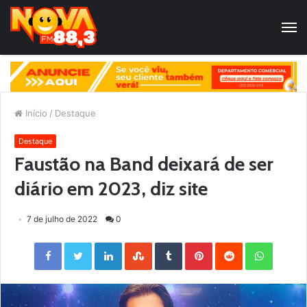
Início
/
Destaque
Destaque
Faustão na Band deixará de ser
diário em 2023, diz site
7 de julho de 2022
0
Facebook
Twitter
LinkedIn
StumbleUpon
Tumblr
Pinterest
Reddit
WhatsApp