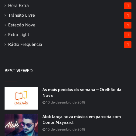
Hora Extra
1
Trânsito Livre
1
Estação Nova
1
Extra Light
1
Rádio Frequência
1
BEST VIEWED
As mais pedidas da semana – Orelhão da
Nova
10 de dezembro de 2018
Alok lança nova música em parceria com
Conor Maynard.
15 de dezembro de 2018