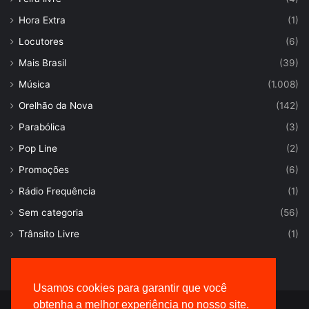
Hora Extra
(1)
Locutores
(6)
Mais Brasil
(39)
Música
(1.008)
Orelhão da Nova
(142)
Parabólica
(3)
Pop Line
(2)
Promoções
(6)
Rádio Frequência
(1)
Sem categoria
(56)
Trânsito Livre
(1)
Usamos cookies para garantir que você
obtenha a melhor experiência no nosso site.