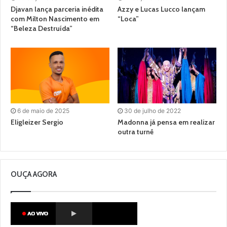
Djavan lança parceria inédita
Azzy e Lucas Lucco lançam
com Milton Nascimento em
“Loca”
“Beleza Destruída”
6 de maio de 2025
30 de julho de 2022
Eligleizer Sergio
Madonna já pensa em realizar
outra turnê
OUÇA AGORA