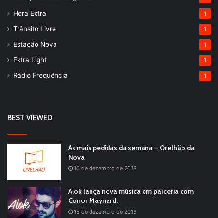
Hora Extra
1
Trânsito Livre
1
Estação Nova
1
Extra Light
1
Rádio Frequência
1
BEST VIEWED
As mais pedidas da semana – Orelhão da
Nova
10 de dezembro de 2018
Alok lança nova música em parceria com
Conor Maynard.
15 de dezembro de 2018