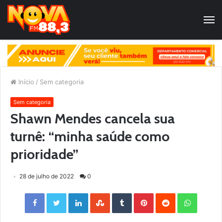
Início
/
Sem categoria
Sem categoria
Shawn Mendes cancela sua
turnê: “minha saúde como
prioridade”
28 de julho de 2022
0
Facebook
Twitter
LinkedIn
StumbleUpon
Tumblr
Pinterest
Reddit
WhatsApp