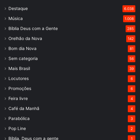
Destaque
6.038
Música
1.008
Bíblia Deus com a Gente
285
Orelhão da Nova
142
Bom dia Nova
81
Sem categoria
56
Mais Brasil
39
Locutores
6
Promoções
6
Feira livre
4
Café da Manhã
4
Parabólica
3
Pop Line
2
Bíblia, Deus com a gente
1