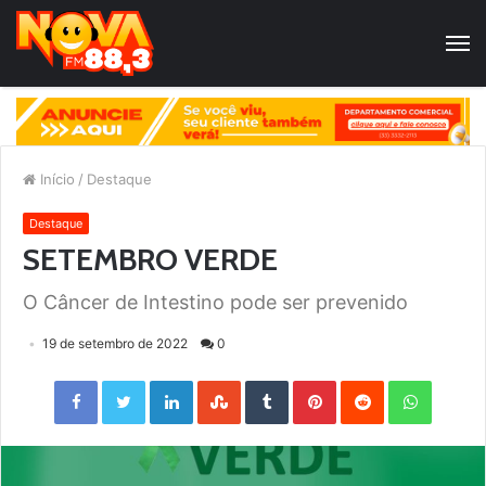
Início
/
Destaque
Destaque
SETEMBRO VERDE
O Câncer de Intestino pode ser prevenido
19 de setembro de 2022
0
Facebook
Twitter
LinkedIn
StumbleUpon
Tumblr
Pinterest
Reddit
WhatsApp