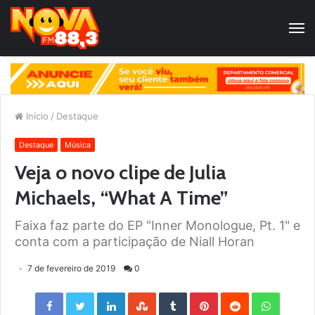
Início
/
Destaque
Destaque
Música
Veja o novo clipe de Julia
Michaels, “What A Time”
Faixa faz parte do EP "Inner Monologue, Pt. 1" e
conta com a participação de Niall Horan
7 de fevereiro de 2019
0
Facebook
Twitter
LinkedIn
StumbleUpon
Tumblr
Pinterest
Reddit
WhatsApp