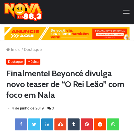
Início
/
Destaque
Destaque
Música
Finalmente! Beyoncé divulga
novo teaser de “O Rei Leão” com
foco em Nala
4 de junho de 2019
0
Facebook
Twitter
LinkedIn
StumbleUpon
Tumblr
Pinterest
Reddit
WhatsApp