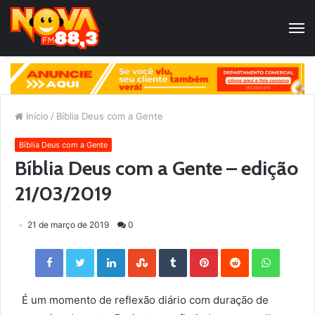
Início
/
Bíblia Deus com a Gente
Bíblia Deus com a Gente
Bíblia Deus com a Gente – edição
21/03/2019
21 de março de 2019
0
Facebook
Twitter
LinkedIn
StumbleUpon
Tumblr
Pinterest
Reddit
WhatsApp
É um momento de reflexão diário com duração de