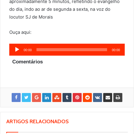
aproximadamente 5 minutos, refletindo o evangelho
do dia, indo ao ar de segunda a sexta, na voz do
locutor SJ de Morais
Ouça aqui:
Tocador
00:00
00:00
de
Comentários
áudio
ARTIGOS RELACIONADOS