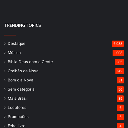
TRENDING TOPICS
Destaque
6.038
Música
1.008
Bíblia Deus com a Gente
285
Orelhão da Nova
142
Bom dia Nova
81
Sem categoria
56
Mais Brasil
39
Locutores
6
Promoções
6
Feira livre
4