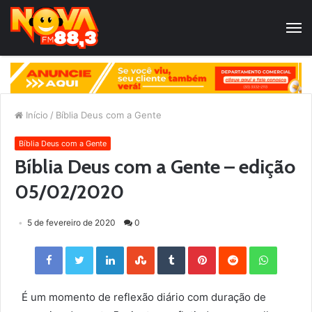
Início
/
Bíblia Deus com a Gente
Bíblia Deus com a Gente
Bíblia Deus com a Gente – edição
05/02/2020
5 de fevereiro de 2020
0
Facebook
Twitter
LinkedIn
StumbleUpon
Tumblr
Pinterest
Reddit
WhatsApp
É um momento de reflexão diário com duração de