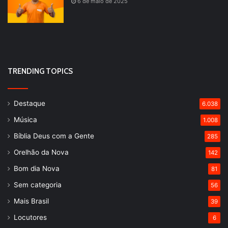
6 de maio de 2025
TRENDING TOPICS
Destaque
6.038
Música
1.008
Bíblia Deus com a Gente
285
Orelhão da Nova
142
Bom dia Nova
81
Sem categoria
56
Mais Brasil
39
Locutores
6