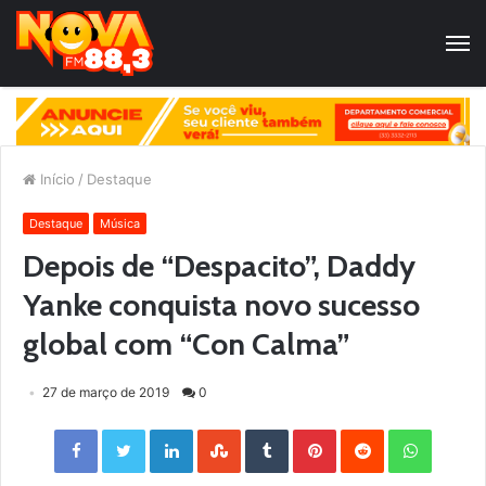
Início
/
Destaque
Destaque
Música
Depois de “Despacito”, Daddy
Yanke conquista novo sucesso
global com “Con Calma”
27 de março de 2019
0
Facebook
Twitter
LinkedIn
StumbleUpon
Tumblr
Pinterest
Reddit
WhatsApp