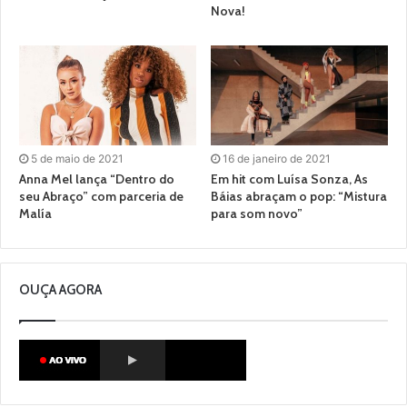
Nova!
5 de maio de 2021
16 de janeiro de 2021
Anna Mel lança “Dentro do
Em hit com Luísa Sonza, As
seu Abraço” com parceria de
Báias abraçam o pop: “Mistura
Malía
para som novo”
OUÇA AGORA