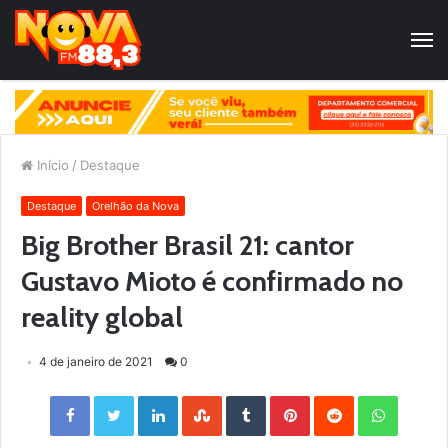
Início
/
Destaque
Destaque
Orelhão da Nova
Big Brother Brasil 21: cantor
Gustavo Mioto é confirmado no
reality global
4 de janeiro de 2021
0
Facebook
Twitter
LinkedIn
StumbleUpon
Tumblr
Pinterest
Reddit
WhatsApp