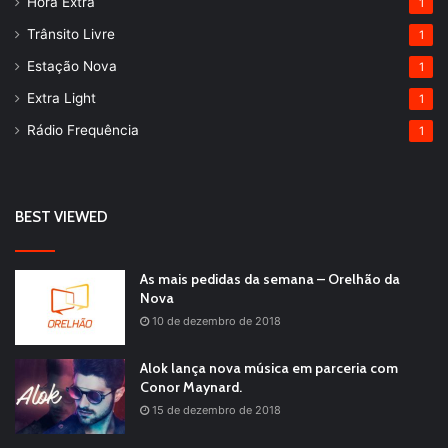
Hora Extra
1
Trânsito Livre
1
Estação Nova
1
Extra Light
1
Rádio Frequência
1
BEST VIEWED
As mais pedidas da semana – Orelhão da
Nova
10 de dezembro de 2018
Alok lança nova música em parceria com
Conor Maynard.
15 de dezembro de 2018