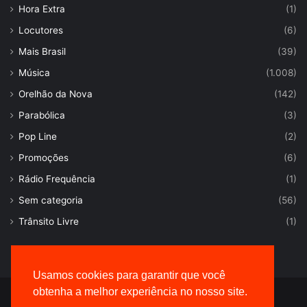
Hora Extra
(1)
Locutores
(6)
Mais Brasil
(39)
Música
(1.008)
Orelhão da Nova
(142)
Parabólica
(3)
Pop Line
(2)
Promoções
(6)
Rádio Frequência
(1)
Sem categoria
(56)
Trânsito Livre
(1)
Usamos cookies para garantir que você
obtenha a melhor experiência no nosso site.
© Desenvolvido por |
VersaTec