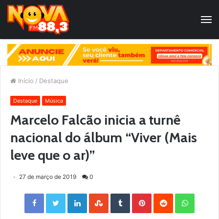
Início
/
Destaque
Destaque
Música
Marcelo Falcão inicia a turnê
nacional do álbum “Viver (Mais
leve que o ar)”
27 de março de 2019
0
Facebook
Twitter
LinkedIn
StumbleUpon
Tumblr
Pinterest
Reddit
WhatsApp