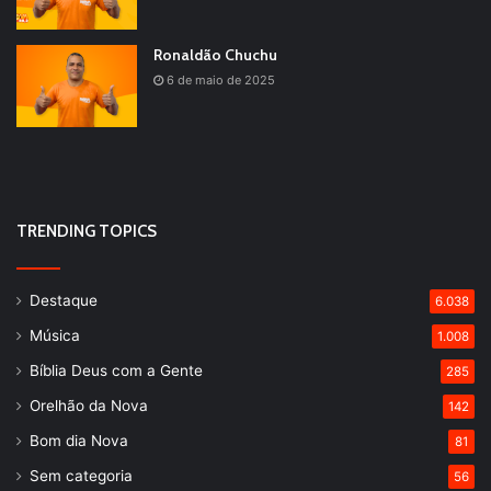
Ronaldão Chuchu
6 de maio de 2025
TRENDING TOPICS
Destaque
6.038
Música
1.008
Bíblia Deus com a Gente
285
Orelhão da Nova
142
Bom dia Nova
81
Sem categoria
56