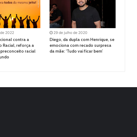
 de 2022
29 de julho de 2020
cional contra a
Diego, da dupla com Henrique, se
 Racial, reforça a
emociona com recado surpresa
 preconceito racial
da mãe: ‘Tudo vai ficar bem’
undo