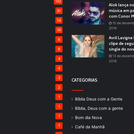
142
Alok lança n
música em pa
81
com Conor M
56
15 de dezemb
2018
39
Avril Lavigne
6
clipe de seg
single do no
6
13 de dezemb
4
2018
4
3
CATEGORIAS
2
1
Bíblia Deus com a Gente
1
Bíblia, Deus com a gente
1
Bom dia Nova
1
Café da Manhã