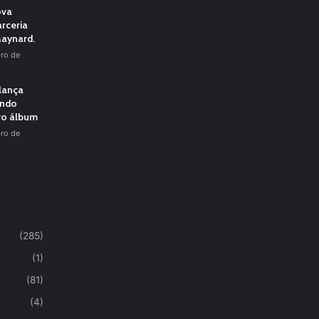
ova
rceria
aynard.
ro de
 lança
undo
vo álbum
ro de
(285)
(1)
(81)
(4)