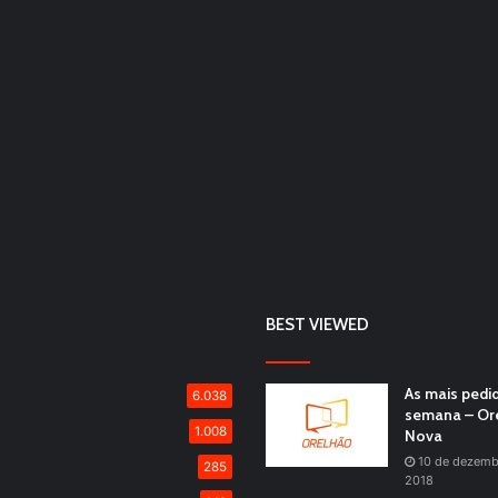
BEST VIEWED
As mais pedi
6.038
semana – Or
1.008
Nova
10 de dezemb
285
2018