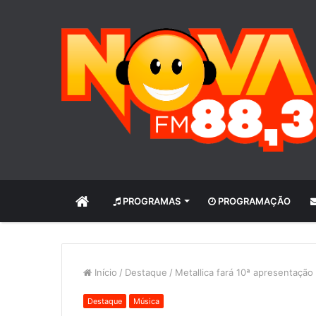
INÍCIO
PROGRAMAS
PROGRAMAÇÃO
Início
/
Destaque
/
Metallica fará 10ª apresentação 
Destaque
Música