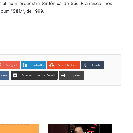
ial com orquestra Sinfônica de São Francisco, nos
lbum “S&M”, de 1999.
Google+
LinkedIn
StumbleUpon
Tumblr
takte
Compartilhar via E-mail
Imprimir