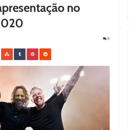
 apresentação no
 2020
0
LinkedIn
StumbleUpon
Tumblr
Pinterest
Reddit