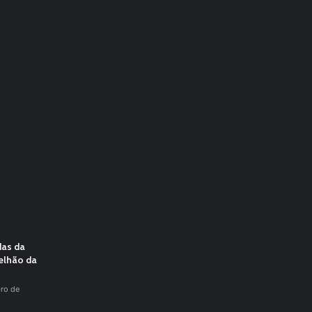
das da
elhão da
ro de